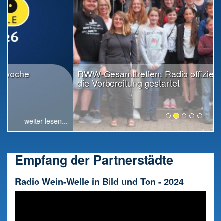
RWW-Gesamttreffen: Radio offiziell in
die Vorbereitung gestartet
..
weiter lesen...
Empfang der Partnerstädte
Radio Wein-Welle in Bild und Ton - 2024