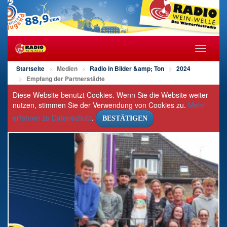
Navigat
öffnen/s
Startseite
Medien
Radio in Bilder &amp; Ton
2024
Empfang der Partnerstädte
Diese Website benutzt Cookies. Wenn Sie die Website weiter
nutzen, stimmen Sie der Verwendung von Cookies zu.
Mehr
erfahren zu Datenschutz
.
BESTÄTIGEN