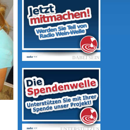
mehr <<
DABEI SEIN
mehr <<
UNTERSTÜTZEN