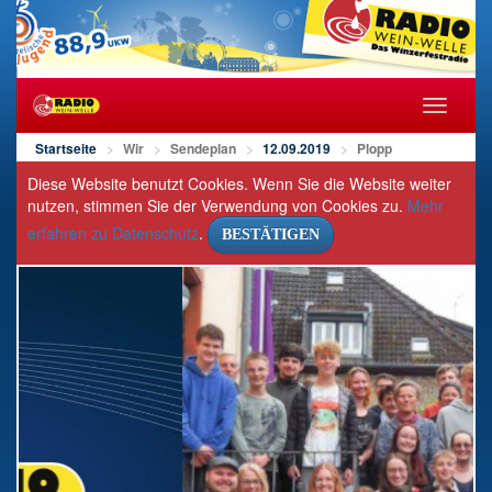
Navigat
öffnen/s
Startseite
Wir
Sendeplan
12.09.2019
Plopp
Diese Website benutzt Cookies. Wenn Sie die Website weiter
nutzen, stimmen Sie der Verwendung von Cookies zu.
Mehr
erfahren zu Datenschutz
.
BESTÄTIGEN