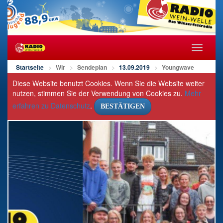
Navigat
öffnen/s
Startseite
Wir
Sendeplan
13.09.2019
Youngwave
Diese Website benutzt Cookies. Wenn Sie die Website weiter
nutzen, stimmen Sie der Verwendung von Cookies zu.
Mehr
erfahren zu Datenschutz
.
BESTÄTIGEN