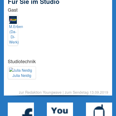
Für Sie im Studio
Gast
M.Erben
(Da-
Di-
Werk)
Studiotechnik
Julia Neidig
zur Redaktion Youngwave
|
zum Sendetag 13.09.2019