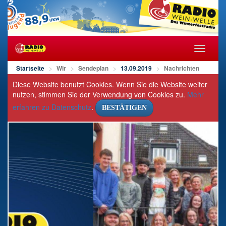
Navigat
öffnen/s
Startseite
Wir
Sendeplan
13.09.2019
Nachrichten
Diese Website benutzt Cookies. Wenn Sie die Website weiter
nutzen, stimmen Sie der Verwendung von Cookies zu.
Mehr
erfahren zu Datenschutz
.
BESTÄTIGEN