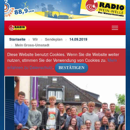
Navigat
öffnen/s
Startseite
Wir
Sendeplan
14.09.2019
Mein Gross-Umstadt
Diese Website benutzt Cookies. Wenn Sie die Website weiter
nutzen, stimmen Sie der Verwendung von Cookies zu.
Mehr
erfahren zu Datenschutz
.
BESTÄTIGEN