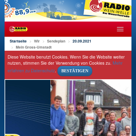
Navigat
öffnen/s
Startseite
Wir
Sendeplan
20.09.2021
Mein Gross-Umstadt
Diese Website benutzt Cookies. Wenn Sie die Website weiter
nutzen, stimmen Sie der Verwendung von Cookies zu.
Mehr
erfahren zu Datenschutz
.
BESTÄTIGEN