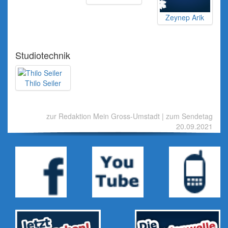
Zeynep Arik
Studiotechnik
Thilo Seiler
zur Redaktion Mein Gross-Umstadt
|
zum Sendetag
20.09.2021