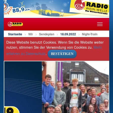
Navigat
öffnen/s
Startseite
Wir
Sendeplan
18.09.2022
Night-Train
Diese Website benutzt Cookies. Wenn Sie die Website weiter
nutzen, stimmen Sie der Verwendung von Cookies zu.
Mehr
erfahren zu Datenschutz
.
BESTÄTIGEN