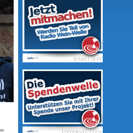
mehr <<
DABEI SEIN
ein
mehr <<
UNTERSTÜTZEN