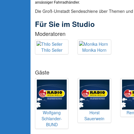
ansässiger Fahrradhändler.
Die Groß-Umstadt Sendeschiene über Themen und M
Für Sie im Studio
Moderatoren
Thilo Seiler
Monika Horn
Gäste
Wolfgang
Horst
Ren
Schlander-
Sauerwein
BUND