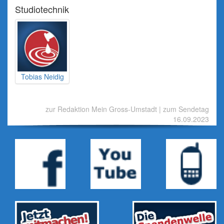
Studiotechnik
Tobias Neidig
zur Redaktion Mein Gross-Umstadt
|
zum Sendetag
16.09.2023