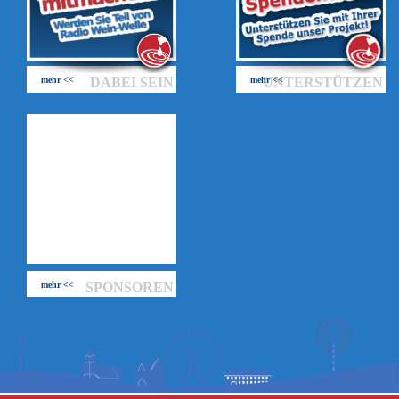
mehr <<
DABEI SEIN
mehr <<
UNTERSTÜTZEN
mehr <<
SPONSOREN