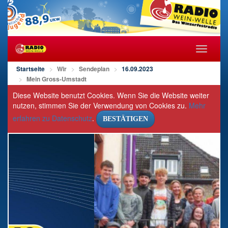
Navigat
öffnen/s
Startseite
Wir
Sendeplan
16.09.2023
Mein Gross-Umstadt
Diese Website benutzt Cookies. Wenn Sie die Website weiter
nutzen, stimmen Sie der Verwendung von Cookies zu.
Mehr
erfahren zu Datenschutz
.
BESTÄTIGEN