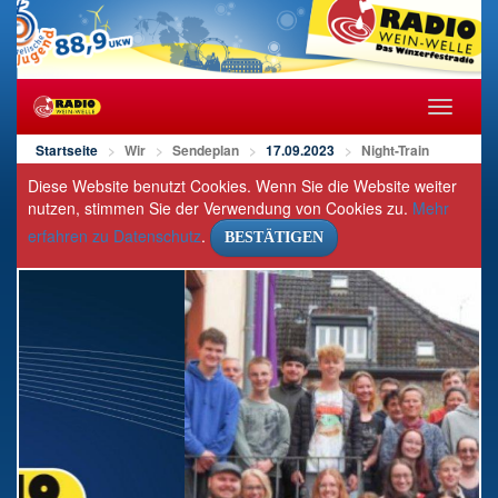
Navigat
öffnen/s
Startseite
Wir
Sendeplan
17.09.2023
Night-Train
Diese Website benutzt Cookies. Wenn Sie die Website weiter
nutzen, stimmen Sie der Verwendung von Cookies zu.
Mehr
erfahren zu Datenschutz
.
BESTÄTIGEN