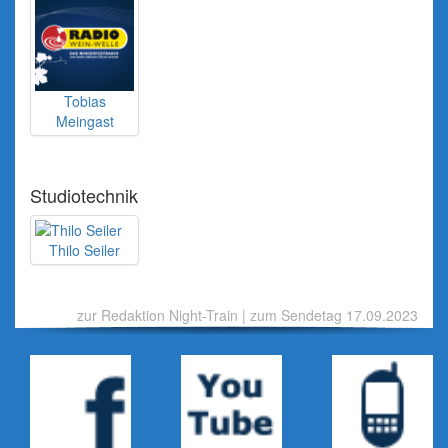
Tobias
Meingast
Studiotechnik
Thilo Seiler
zur Redaktion Night-Train
|
zum Sendetag 17.09.2023