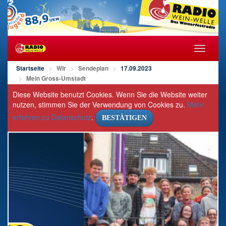
Navigat
öffnen/s
Startseite
Wir
Sendeplan
17.09.2023
Mein Gross-Umstadt
Diese Website benutzt Cookies. Wenn Sie die Website weiter
nutzen, stimmen Sie der Verwendung von Cookies zu.
Mehr
erfahren zu Datenschutz
.
BESTÄTIGEN