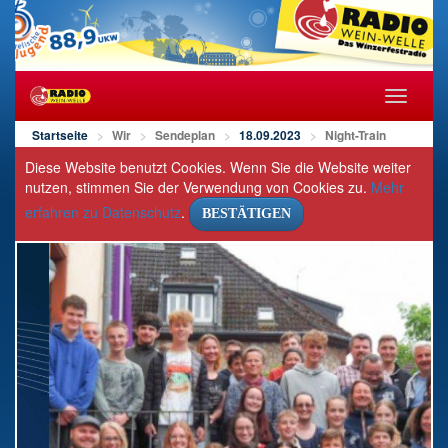
Navigat
öffnen/s
Startseite
Wir
Sendeplan
18.09.2023
Night-Train
Diese Website benutzt Cookies. Wenn Sie die Website weiter
nutzen, stimmen Sie der Verwendung von Cookies zu.
Mehr
erfahren zu Datenschutz
.
BESTÄTIGEN