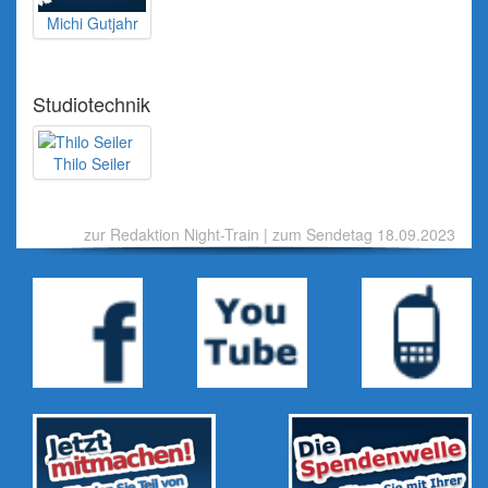
Michi Gutjahr
Studiotechnik
Thilo Seiler
zur Redaktion Night-Train
|
zum Sendetag 18.09.2023