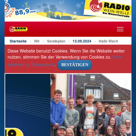
Navigat
öffnen/s
Startseite
Wir
Sendeplan
13.09.2024
Hallo Wach
Diese Website benutzt Cookies. Wenn Sie die Website weiter
nutzen, stimmen Sie der Verwendung von Cookies zu.
Mehr
erfahren zu Datenschutz
.
BESTÄTIGEN