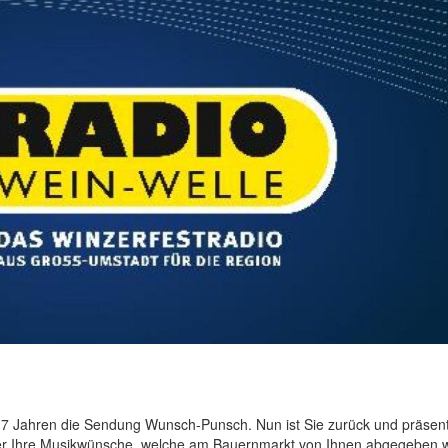
r 17 Jahren die Sendung Wunsch-Punsch. Nun ist Sie zurück und präsent
er Ihre Musikwünsche, welche am Bauernmarkt von Ihnen abgegeben 