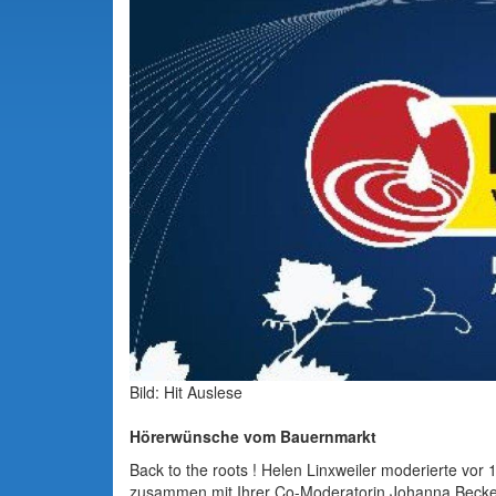
Bild: Hit Auslese
Hörerwünsche vom Bauernmarkt
Back to the roots ! Helen Linxweiler moderierte vo
zusammen mit Ihrer Co-Moderatorin Johanna Beck