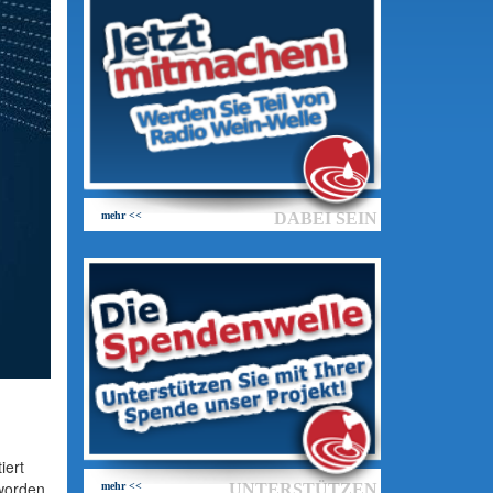
mehr <<
DABEI SEIN
iert
worden
mehr <<
UNTERSTÜTZEN