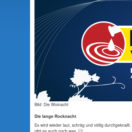
Bild: Die Woinacht
Die lange Rocknacht
Es wird wieder laut, schräg und völlig durchgeknallt
gibt es auch noch was.