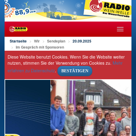
Navigat
öffnen/s
Startseite
Wir
Sendeplan
20.09.2025
Im Gespräch mit Sponsoren
Diese Website benutzt Cookies. Wenn Sie die Website weiter
nutzen, stimmen Sie der Verwendung von Cookies zu.
Mehr
erfahren zu Datenschutz
.
BESTÄTIGEN