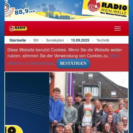
Navigat
öffnen/s
Startseite
Wir
Sendeplan
15.09.2025
Technik
Diese Website benutzt Cookies. Wenn Sie die Website weiter
nutzen, stimmen Sie der Verwendung von Cookies zu.
Mehr
erfahren zu Datenschutz
.
BESTÄTIGEN