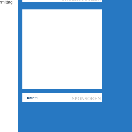
rmittag
mehr <<
SPONSOREN