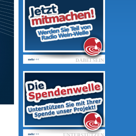
mehr <<
DABEI SEIN
mehr <<
UNTERSTÜTZEN