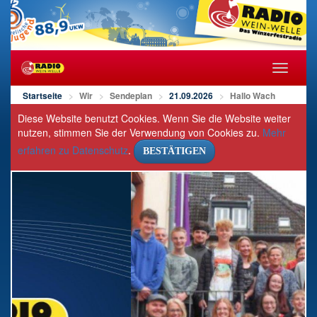
Navigat
öffnen/s
Startseite
Wir
Sendeplan
21.09.2026
Hallo Wach
Diese Website benutzt Cookies. Wenn Sie die Website weiter
nutzen, stimmen Sie der Verwendung von Cookies zu.
Mehr
erfahren zu Datenschutz
.
BESTÄTIGEN