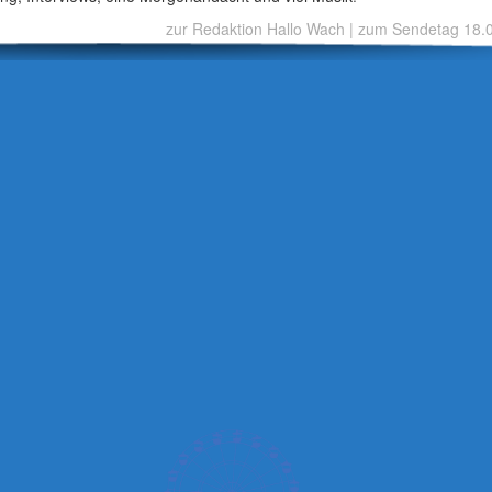
zur Redaktion Hallo Wach
|
zum Sendetag 18.