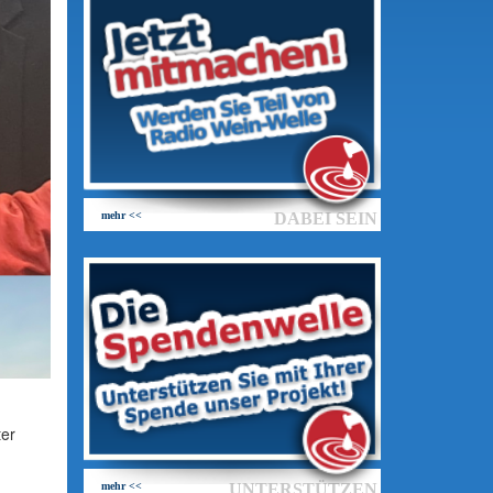
mehr <<
DABEI SEIN
ter
mehr <<
UNTERSTÜTZEN