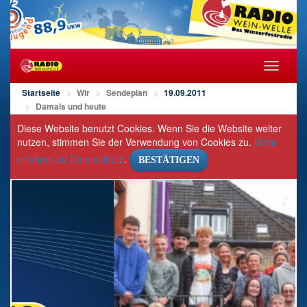
Navigat
öffnen/s
Startseite
Wir
Sendeplan
19.09.2011
Damals und heute
Diese Website benutzt Cookies. Wenn Sie die Website weiter
nutzen, stimmen Sie der Verwendung von Cookies zu.
Mehr
erfahren zu Datenschutz
.
BESTÄTIGEN