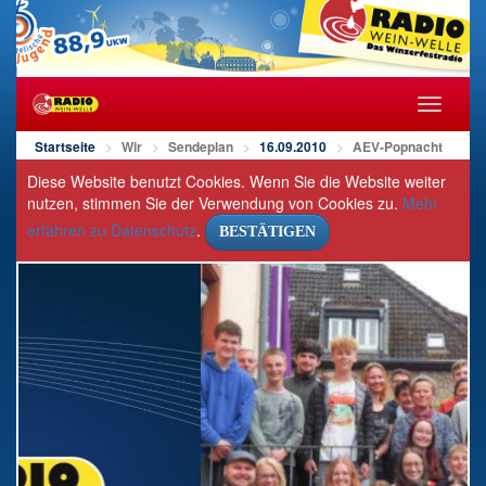
Navigat
öffnen/s
Startseite
Wir
Sendeplan
16.09.2010
AEV-Popnacht
Diese Website benutzt Cookies. Wenn Sie die Website weiter
nutzen, stimmen Sie der Verwendung von Cookies zu.
Mehr
erfahren zu Datenschutz
.
BESTÄTIGEN