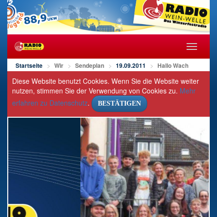
Navigat
öffnen/s
Startseite
Wir
Sendeplan
19.09.2011
Hallo Wach
Diese Website benutzt Cookies. Wenn Sie die Website weiter
nutzen, stimmen Sie der Verwendung von Cookies zu.
Mehr
erfahren zu Datenschutz
.
BESTÄTIGEN