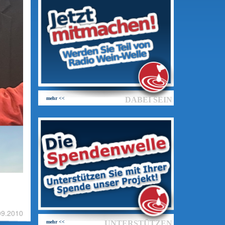
mehr <<
DABEI SEIN
09.2010
mehr <<
UNTERSTÜTZEN