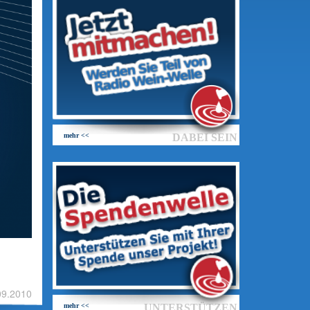
mehr <<
DABEI SEIN
09.2010
mehr <<
UNTERSTÜTZEN