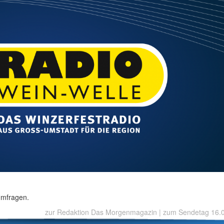
 Umfragen.
zur Redaktion Das Morgenmagazin
|
zum Sendetag 16.