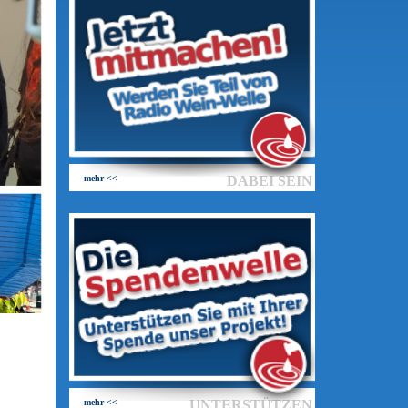
mehr <<
DABEI SEIN
mehr <<
UNTERSTÜTZEN