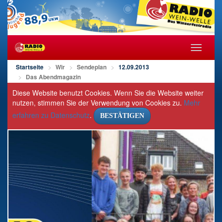
Navigat
öffnen/s
Startseite
Wir
Sendeplan
12.09.2013
Das Abendmagazin
Diese Website benutzt Cookies. Wenn Sie die Website weiter
nutzen, stimmen Sie der Verwendung von Cookies zu.
Mehr
erfahren zu Datenschutz
.
BESTÄTIGEN