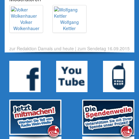
Volker
Wolfgang
Wolkenhauer
Kettler
zur Redaktion Damals und heute
|
zum Sendetag 16.09.2015