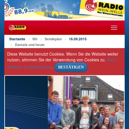
Navigat
öffnen/s
Startseite
Wir
Sendeplan
16.09.2015
Damals und heute
Diese Website benutzt Cookies. Wenn Sie die Website weiter
nutzen, stimmen Sie der Verwendung von Cookies zu.
Mehr
erfahren zu Datenschutz
.
BESTÄTIGEN