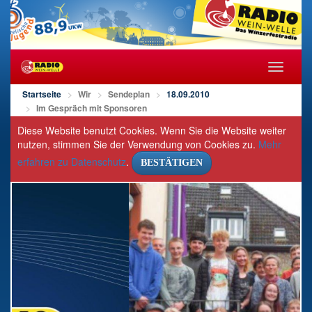
Navigat
öffnen/s
Startseite
Wir
Sendeplan
18.09.2010
Im Gespräch mit Sponsoren
Diese Website benutzt Cookies. Wenn Sie die Website weiter
nutzen, stimmen Sie der Verwendung von Cookies zu.
Mehr
erfahren zu Datenschutz
.
BESTÄTIGEN