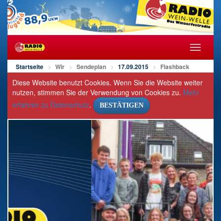
Navigat
öffnen/s
Startseite
Wir
Sendeplan
17.09.2015
Flashback
Diese Website benutzt Cookies. Wenn Sie die Website weiter
nutzen, stimmen Sie der Verwendung von Cookies zu.
Mehr
erfahren zu Datenschutz
.
BESTÄTIGEN