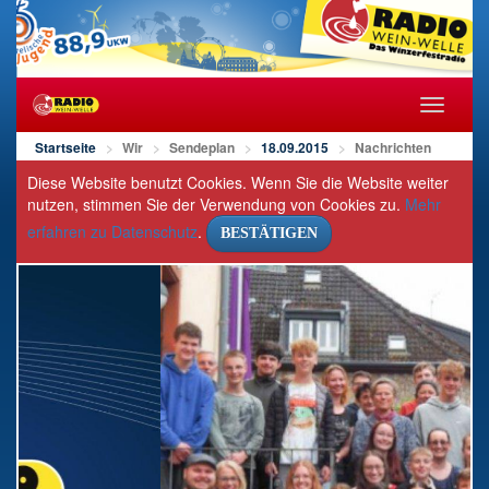
Navigat
öffnen/s
Startseite
Wir
Sendeplan
18.09.2015
Nachrichten
Diese Website benutzt Cookies. Wenn Sie die Website weiter
nutzen, stimmen Sie der Verwendung von Cookies zu.
Mehr
erfahren zu Datenschutz
.
BESTÄTIGEN