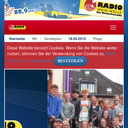
Navigat
öffnen/s
Startseite
Wir
Sendeplan
18.09.2015
Plopp
Diese Website benutzt Cookies. Wenn Sie die Website weiter
nutzen, stimmen Sie der Verwendung von Cookies zu.
Mehr
erfahren zu Datenschutz
.
BESTÄTIGEN