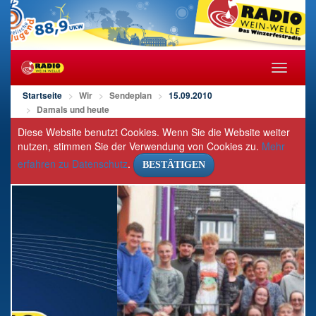
Navigat
öffnen/s
Startseite
Wir
Sendeplan
15.09.2010
Damals und heute
Diese Website benutzt Cookies. Wenn Sie die Website weiter
nutzen, stimmen Sie der Verwendung von Cookies zu.
Mehr
erfahren zu Datenschutz
.
BESTÄTIGEN