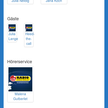
Julia Neidig
Jana Koch
Gäste
Julia
Heed-
Lange
the-
call
Hörerservice
Malena
Gutberlet