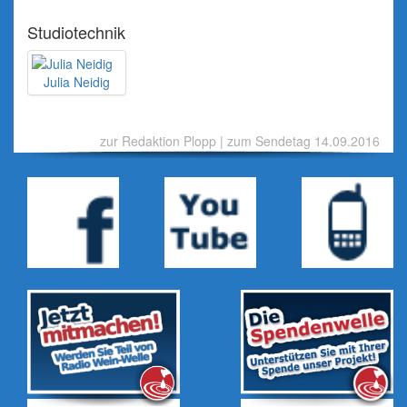
Studiotechnik
Julia Neidig
zur Redaktion Plopp
|
zum Sendetag 14.09.2016