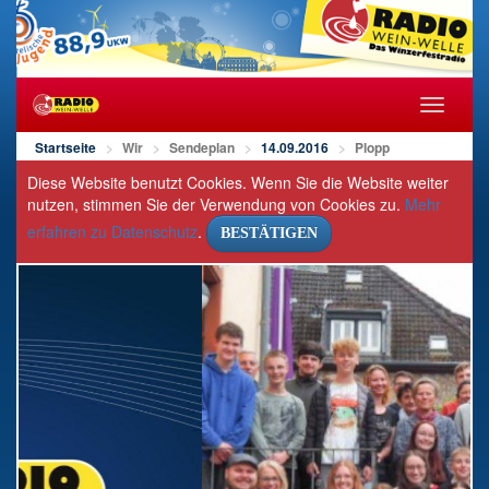
Navigat
öffnen/s
Startseite
Wir
Sendeplan
14.09.2016
Plopp
Diese Website benutzt Cookies. Wenn Sie die Website weiter
nutzen, stimmen Sie der Verwendung von Cookies zu.
Mehr
erfahren zu Datenschutz
.
BESTÄTIGEN