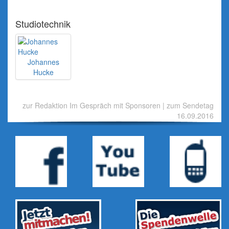
Studiotechnik
Johannes
Hucke
zur Redaktion Im Gespräch mit Sponsoren
|
zum Sendetag
16.09.2016