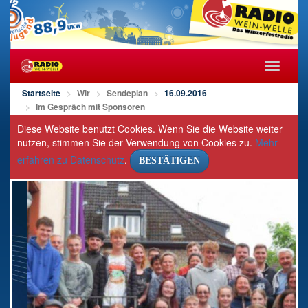
Navigat
öffnen/s
Startseite
Wir
Sendeplan
16.09.2016
Im Gespräch mit Sponsoren
Diese Website benutzt Cookies. Wenn Sie die Website weiter
nutzen, stimmen Sie der Verwendung von Cookies zu.
Mehr
erfahren zu Datenschutz
.
BESTÄTIGEN