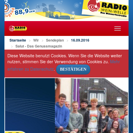
Navigat
öffnen/s
Startseite
Wir
Sendeplan
16.09.2016
Salut - Das Genussmagazin
Diese Website benutzt Cookies. Wenn Sie die Website weiter
nutzen, stimmen Sie der Verwendung von Cookies zu.
Mehr
erfahren zu Datenschutz
.
BESTÄTIGEN