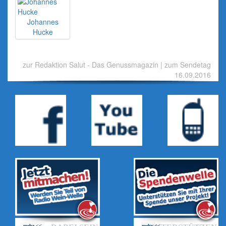
Johannes
Hucke
zur Redaktion Salut - Das Genussmagazin
|
zum Sendetag
16.09.2016
mehr <<
mehr <<