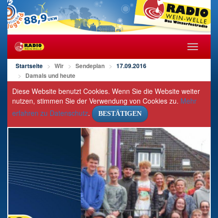
Navigat
öffnen/s
Startseite
Wir
Sendeplan
17.09.2016
Damals und heute
Diese Website benutzt Cookies. Wenn Sie die Website weiter
nutzen, stimmen Sie der Verwendung von Cookies zu.
Mehr
erfahren zu Datenschutz
.
BESTÄTIGEN