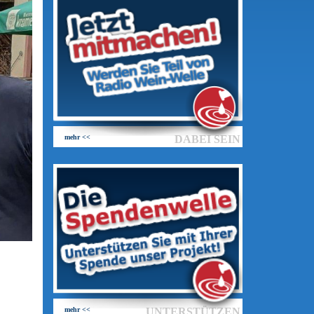
mehr <<
DABEI SEIN
mehr <<
UNTERSTÜTZEN