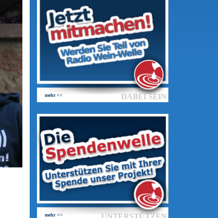
mehr <<
DABEI SEIN
mehr <<
UNTERSTÜTZEN