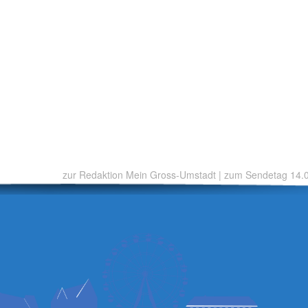
zur Redaktion Mein Gross-Umstadt
|
zum Sendetag 14.