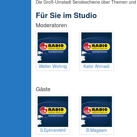
Die Groß-Umstadt Sendeschiene über Themen und M
Für Sie im Studio
Moderatoren
Walter Wohnig
Kabir Ahmadi
Gäste
S.Ephramkhil
B.Magsam