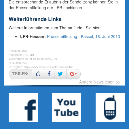
Die entsprechende Erlaubnis der Sendelizenz können Sie in
der Pressemitteilung der LPR nachlesen.
Weiterführende Links
Weitere Informationen zum Thema finden Sie hier:
LPR-Hessen:
Pressemitteilung - Kassel, 18. Juni 2013
Redaktion: rww
Angesehen: 5427 Mal
Veröffentlicht am 21.08.13 um 09:05 Uhr
© Bild(er): rww
weitergeben:
https://www.radio-wein-welle.de/news/160
TEILEN:
Andere News lesen >>