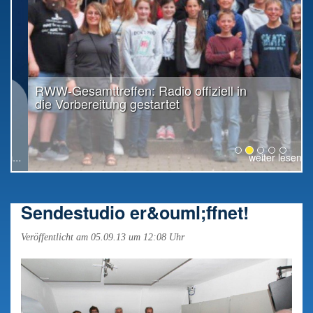
RWW-Gesamttreffen: Radio offiziell in
die Vorbereitung gestartet
weiter lesen...
Sendestudio er&ouml;ffnet!
Veröffentlicht am 05.09.13 um 12:08 Uhr