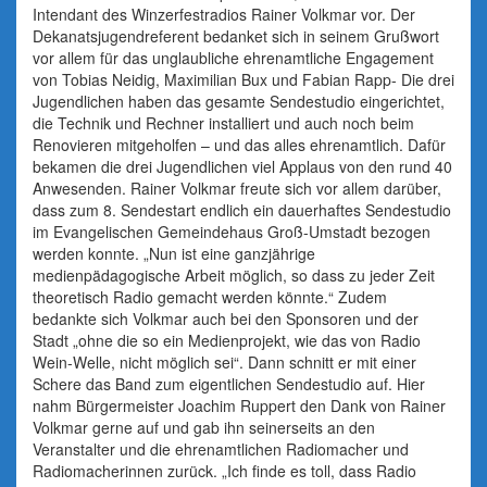
Intendant des Winzerfestradios Rainer Volkmar vor. Der
Dekanatsjugendreferent bedanket sich in seinem Grußwort
vor allem für das unglaubliche ehrenamtliche Engagement
von Tobias Neidig, Maximilian Bux und Fabian Rapp- Die drei
Jugendlichen haben das gesamte Sendestudio eingerichtet,
die Technik und Rechner installiert und auch noch beim
Renovieren mitgeholfen – und das alles ehrenamtlich. Dafür
bekamen die drei Jugendlichen viel Applaus von den rund 40
Anwesenden. Rainer Volkmar freute sich vor allem darüber,
dass zum 8. Sendestart endlich ein dauerhaftes Sendestudio
im Evangelischen Gemeindehaus Groß-Umstadt bezogen
werden konnte. „Nun ist eine ganzjährige
medienpädagogische Arbeit möglich, so dass zu jeder Zeit
theoretisch Radio gemacht werden könnte.“ Zudem
bedankte sich Volkmar auch bei den Sponsoren und der
Stadt „ohne die so ein Medienprojekt, wie das von Radio
Wein-Welle, nicht möglich sei“. Dann schnitt er mit einer
Schere das Band zum eigentlichen Sendestudio auf. Hier
nahm Bürgermeister Joachim Ruppert den Dank von Rainer
Volkmar gerne auf und gab ihn seinerseits an den
Veranstalter und die ehrenamtlichen Radiomacher und
Radiomacherinnen zurück. „Ich finde es toll, dass Radio