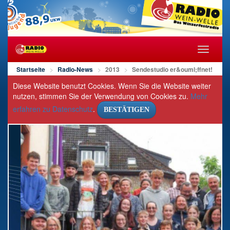
Navigat
öffnen/s
Startseite
Radio-News
2013
Sendestudio er&ouml;ffnet!
Diese Website benutzt Cookies. Wenn Sie die Website weiter
nutzen, stimmen Sie der Verwendung von Cookies zu.
Mehr
erfahren zu Datenschutz
.
BESTÄTIGEN