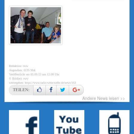
Redaktion: rww
Angesehen: 6135 Mal
Veröffentlicht am 05.09.13 um 12:08 Uhr
© Bild(er): rww
weitergeben:
https://www.radio-wein-welle.de/news/163
TEILEN:
Andere News lesen >>