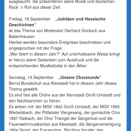
ausgesucht. Sie präsentieren seine Musik und deutschen
Rock´ n Roll aus dieser Zeit.
Freitag, 18.September
„Jubiläen und Hessische
Geschichten“
ist das Thema von Moderator Gerhard Gricksch aus
Babenhausen.
Hierbei werden besondere Ereignisse beschrieben und
angesprochen mit der Frage:
„Wer feiert in diesem Jahr?“ Auf unterhaltsame Weise bringt
er hierzu seine Gedanken zum Ausdruck und die
entsprechenden Musikstücke in den Äther.
Samstag, 19.September
„Unsere Chorstunde“
Bernd Bundschuh aus Kleestadt hat in diesem Jahr dieses
Thema gewählt.
Es sind fast alle Chöre aus der Kernstadt Groß-Umstadt und
den Nachbarorten zu hören.
Es wirken mit: der MGV 1842 Groß-Umstadt, der MGV 1899
Wiebelsbach, der Pöllataler Viergesang, der gemischte Chor
1887 Raibach, der Chor Triangel der Sängerlust und die
Feuerwehrmusikanten aus Kleestadt, die Sängervereinigung
1864 Semd, der Frauenchor „Ricchina Vocalis“ des