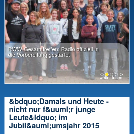
RWW-Gesamttreffen: Radio offiziell in
die Vorbereitung gestartet
weiter lesen...
&bdquo;Damals und Heute -
nicht nur f&uuml;r junge
Leute&ldquo; im
Jubil&auml;umsjahr 2015