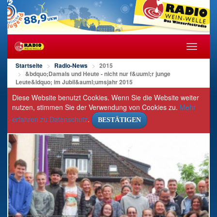
Navigat
öffnen/s
Startseite
Radio-News
2015
&bdquo;Damals und Heute - nicht nur f&uuml;r junge
Leute&ldquo; im Jubil&auml;umsjahr 2015
Diese Website benutzt Cookies. Wenn Sie die Website weiter
nutzen, stimmen Sie der Verwendung von Cookies zu.
Mehr
erfahren zu Datenschutz
.
BESTÄTIGEN