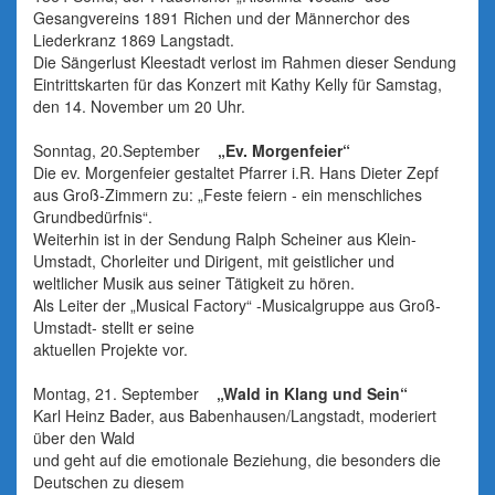
Gesangvereins 1891 Richen und der Männerchor des
Liederkranz 1869 Langstadt.
Die Sängerlust Kleestadt verlost im Rahmen dieser Sendung
Eintrittskarten für das Konzert mit Kathy Kelly für Samstag,
den 14. November um 20 Uhr.
Sonntag, 20.September
„Ev. Morgenfeier“
Die ev. Morgenfeier gestaltet Pfarrer i.R. Hans Dieter Zepf
aus Groß-Zimmern zu: „Feste feiern - ein menschliches
Grundbedürfnis“.
Weiterhin ist in der Sendung Ralph Scheiner aus Klein-
Umstadt, Chorleiter und Dirigent, mit geistlicher und
weltlicher Musik aus seiner Tätigkeit zu hören.
Als Leiter der „Musical Factory“ -Musicalgruppe aus Groß-
Umstadt- stellt er seine
aktuellen Projekte vor.
Montag, 21. September
„Wald in Klang und Sein“
Karl Heinz Bader, aus Babenhausen/Langstadt, moderiert
über den Wald
und geht auf die emotionale Beziehung, die besonders die
Deutschen zu diesem