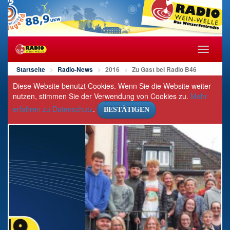
Navigat
öffnen/s
Startseite
Radio-News
2016
Zu Gast bei Radio B46
Diese Website benutzt Cookies. Wenn Sie die Website weiter
nutzen, stimmen Sie der Verwendung von Cookies zu.
Mehr
erfahren zu Datenschutz
.
BESTÄTIGEN