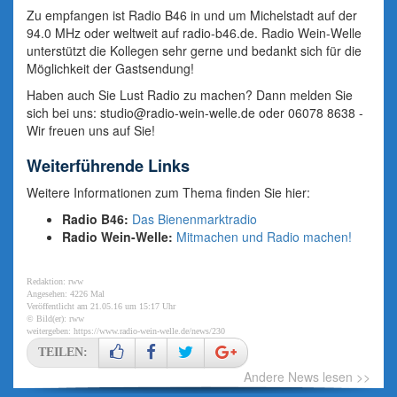
Zu empfangen ist Radio B46 in und um Michelstadt auf der
94.0 MHz oder weltweit auf radio-b46.de. Radio Wein-Welle
unterstützt die Kollegen sehr gerne und bedankt sich für die
Möglichkeit der Gastsendung!
Haben auch Sie Lust Radio zu machen? Dann melden Sie
sich bei uns:
studio@radio-wein-welle.de
oder 06078 8638 -
Wir freuen uns auf Sie!
Weiterführende Links
Weitere Informationen zum Thema finden Sie hier:
Radio B46:
Das Bienenmarktradio
Radio Wein-Welle:
Mitmachen und Radio machen!
Redaktion: rww
Angesehen: 4226 Mal
Veröffentlicht am 21.05.16 um 15:17 Uhr
© Bild(er): rww
weitergeben:
https://www.radio-wein-welle.de/news/230
TEILEN:
Andere News lesen >>