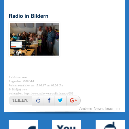
Radio in Bildern
Redaktion: rww
Angesehen: 4526 Mal
Zuletzt aktualisiert am 15.09.17 um 08:26 Uhr
© Bild(er): rww
weitergeben:
https://www.radio-wein-welle.de/news/252
TEILEN:
Andere News lesen >>