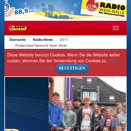
Navigat
öffnen/s
Startseite
Radio-News
2017
Kinderinsel besucht Quer-Beat
Diese Website benutzt Cookies. Wenn Sie die Website weiter
nutzen, stimmen Sie der Verwendung von Cookies zu.
Mehr
erfahren zu Datenschutz
.
BESTÄTIGEN