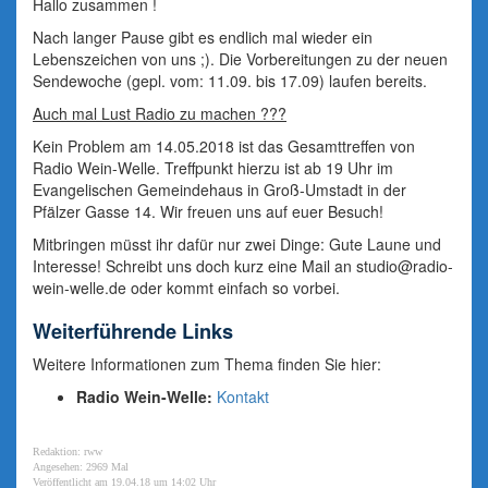
Hallo zusammen !
Nach langer Pause gibt es endlich mal wieder ein
Lebenszeichen von uns ;). Die Vorbereitungen zu der neuen
Sendewoche (gepl. vom: 11.09. bis 17.09) laufen bereits.
Auch mal Lust Radio zu machen ???
Kein Problem am 14.05.2018 ist das Gesamttreffen von
Radio Wein-Welle. Treffpunkt hierzu ist ab 19 Uhr im
Evangelischen Gemeindehaus in Groß-Umstadt in der
Pfälzer Gasse 14. Wir freuen uns auf euer Besuch!
Mitbringen müsst ihr dafür nur zwei Dinge: Gute Laune und
Interesse! Schreibt uns doch kurz eine Mail an
studio@radio-
wein-welle.de
oder kommt einfach so vorbei.
Weiterführende Links
Weitere Informationen zum Thema finden Sie hier:
Radio Wein-Welle:
Kontakt
Redaktion: rww
Angesehen: 2969 Mal
Veröffentlicht am 19.04.18 um 14:02 Uhr