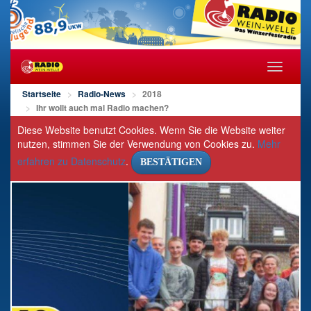
Navigat
öffnen/s
Startseite
Radio-News
2018
Ihr wollt auch mal Radio machen?
Diese Website benutzt Cookies. Wenn Sie die Website weiter
nutzen, stimmen Sie der Verwendung von Cookies zu.
Mehr
erfahren zu Datenschutz
.
BESTÄTIGEN