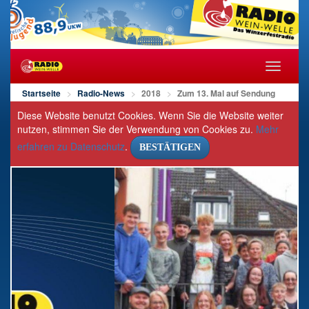
Navigat
öffnen/s
Startseite
Radio-News
2018
Zum 13. Mal auf Sendung
Diese Website benutzt Cookies. Wenn Sie die Website weiter
nutzen, stimmen Sie der Verwendung von Cookies zu.
Mehr
erfahren zu Datenschutz
.
BESTÄTIGEN