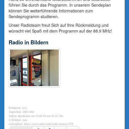
führen Sie durch das Programm. In unserem Sendeplan
können Sie weiterführende Informationen zum
Sendeprogramm studieren.
Unser Radioteam freut Sich auf Ihre Rückmeldung und
wünscht viel Spaß mit dem Programm auf der 88.9 MHz!
Radio in Bildern
Redaktion: rww
Angesehen: 2602 Mal
Zuletzt aktualisiert am 13.09.18 um 20:52 Uhr
© Bild(er): rww
weitergeben:
https://www.radio-wein-welle.de/news/258