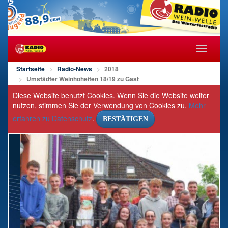
Navigat
öffnen/s
Startseite
Radio-News
2018
Umstädter Weinhoheiten 18/19 zu Gast
Diese Website benutzt Cookies. Wenn Sie die Website weiter
nutzen, stimmen Sie der Verwendung von Cookies zu.
Mehr
erfahren zu Datenschutz
.
BESTÄTIGEN