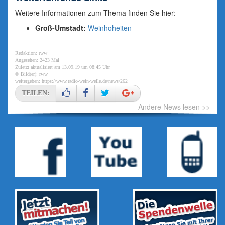
Weitere Informationen zum Thema finden Sie hier:
Groß-Umstadt:
Weinhoheiten
Redaktion: rww
Angesehen: 2423 Mal
Zuletzt aktualisiert am 13.09.19 um 08:45 Uhr
© Bild(er): rww
weitergeben:
https://www.radio-wein-welle.de/news/262
TEILEN:
Andere News lesen >>