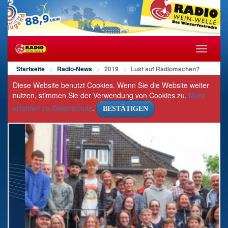
Navigat
öffnen/s
Startseite
Radio-News
2019
Lust auf Radiomachen?
Diese Website benutzt Cookies. Wenn Sie die Website weiter
nutzen, stimmen Sie der Verwendung von Cookies zu.
Mehr
erfahren zu Datenschutz
.
BESTÄTIGEN