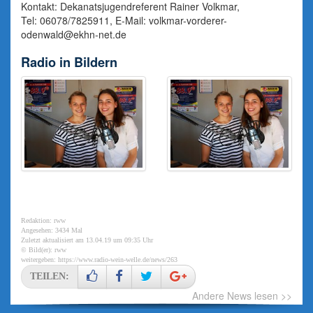
Kontakt: Dekanatsjugendreferent Rainer Volkmar,
Tel: 06078/7825911, E-Mail:
volkmar-vorderer-
odenwald@ekhn-net.de
Radio in Bildern
Redaktion: rww
Angesehen: 3434 Mal
Zuletzt aktualisiert am 13.04.19 um 09:35 Uhr
© Bild(er): rww
weitergeben:
https://www.radio-wein-welle.de/news/263
TEILEN:
Andere News lesen >>