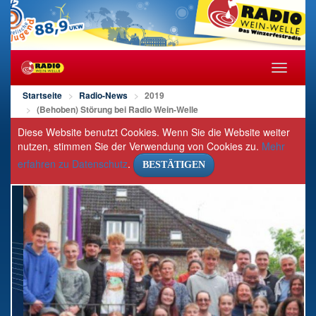
Navigat
öffnen/s
Startseite
Radio-News
2019
(Behoben) Störung bei Radio Wein-Welle
Diese Website benutzt Cookies. Wenn Sie die Website weiter
nutzen, stimmen Sie der Verwendung von Cookies zu.
Mehr
erfahren zu Datenschutz
.
BESTÄTIGEN